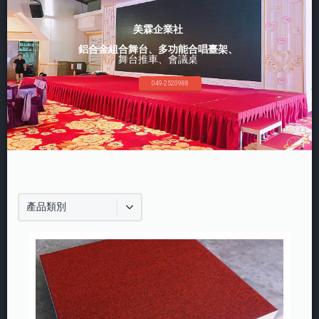
美霖企業社
鋁合金組合舞台、多功能合唱臺架、
舞台推車、會議桌
049-2520988
產品類別