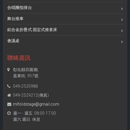
合唱團指揮台
舞台推車
鋁合金折疊式 固定式推拿床
會議桌
聯絡資訊
彰化縣芬園鄉,
嘉東街, 957號.
049-2520988
049-2529212(傳真)
mlfoldstage@gmail.com
週一 - 週五: 08:00-17:00
週六 週日: 休息